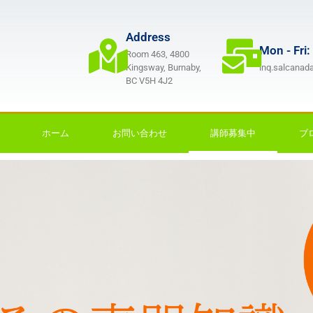
Address
Mon - Fri:
Room 463, 4800
Kingsway, Burnaby,
inq.salcana
BC V5H 4J2
ホーム
お問い合わせ
講師募集中
ブ